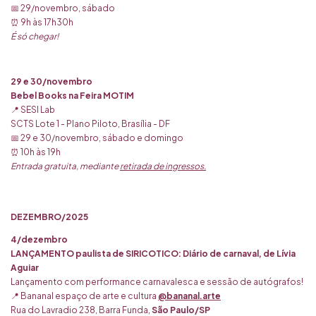
📅 29/novembro, sábado
⏰ 9h às 17h30h
É só chegar!
29 e 30/novembro
Bebel Books na Feira MOTIM
📍 SESI Lab
SCTS Lote 1 - Plano Piloto, Brasília - DF
📅 29 e 30/novembro, sábado e domingo
⏰ 10h às 19h
Entrada gratuita, mediante
retirada de ingressos
.
DEZEMBRO/2025
4/dezembro
LANÇAMENTO paulista de SIRICOTICO: Diário de carnaval, de Lívia
Aguiar
Lançamento com performance carnavalesca e sessão de autógrafos!
📍 Bananal espaço de arte e cultura
@bananal.arte
Rua do Lavradio 238, Barra Funda,
São Paulo/SP