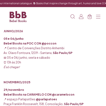
r international catalogue. 📚 Books that inspire change through art, humor and love ❤️‍🔥 
0
JUNHO/2026
05 e 06/junho
Bebel Books na POC CON
@poccon
📍 Centro de Convenções Distrito Anhembi
Av. Olavo Fontoura, 1209 - Santana,
São Paulo/SP
📅 05 e 06/ junho, sexta e sábado
⏰ 13h às 20h
É só chegar!
NOVEMBRO/2025
29/novembro
Bebel Books na CARAMELO CON
@caramelocon
📍 espaço Parlapatões
@parlapatoes
Praça Franklin Roosevelt, 158, Consolação,
São Paulo/SP