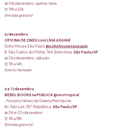
📅 04/dezembro, quinta-feira
⏰ 19h a 22h
Entrada gratuita!
6/dezembro
OFICINA DE ZINES com LÍVIA AGUIAR
Soho House São Paulo
@sohohousesaopaulo
R. São Carlos do Pinhal, 764, Bela Vista,
São Paulo/SP
📅 06/dezembro, sábado
⏰ 11h a 14h
Evento fechado
6 e 7/dezembro
BEBEL BOOKS na PUBLICA @risotropical
📍no piso térreo da Galeria Metrópole
Av. São Luís, 187, República,
São Paulo/SP
📅 06 e 07/dezembro
⏰ 11h a 18h
Entrada gratuita!