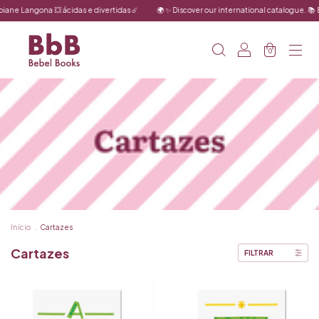
 Langona 💥 ácidas e divertidas ☄️
🌍 ✨ Discover our international catalogue. 📚 Books
0
Início
.
Cartazes
Cartazes
FILTRAR