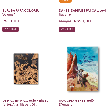
26
%
OFF
SURUBA PARA COLORIR,
DANTE, DAMIAN E PASCAL, Levi
Volume 1
Sabarre
R$50,00
R$50,00
R$68,00
COMPRAR
DE MÃO EM MÃO, João Pinheiro
SÓ COM A GENTE, Helô
(arte), Allan Sieber, Gil
D'Angelo
Rodrigues e Cesar Cardoso