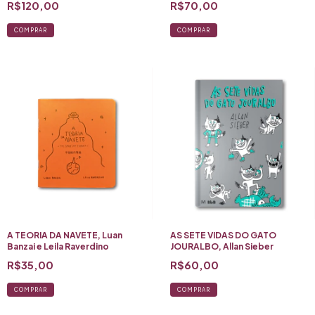
R$120,00
R$70,00
(roteiro)
COMPRAR
A TEORIA DA NAVETE, Luan
AS SETE VIDAS DO GATO
Banzai e Leila Raverdino
JOURALBO, Allan Sieber
R$35,00
R$60,00
COMPRAR