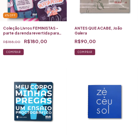
4
%
OFF
Coleção Livros FEMINISTAS -
ANTES QUE ACABE, João
parte da renda revertida para
Galera
LEVANTE MULHERES VIVAS
R$180,00
R$90,00
R$188,00
COMPRAR