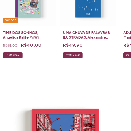
38
%
OFF
TIME DOS SONHOS,
UMA CHUVA DE PALAVRAS
ADJ
Angélica Kalil e PriWi
ILUSTRADAS, Alexandre
Mari
Oyamada
R$40,00
R$49,90
R$
R$65,00
CO