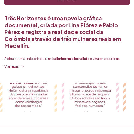
Três Horizontes é uma novela gráfica
documental, criada por Lina Flórez e Pablo
Pérez e registra a realidade social da
Colômbia através de três mulheres reais em
Medellín.
A obra narra a trajetória de uma
bailarina, uma jornalista e uma antropóloga
,
focando em suas lutas por autonomia, os
desafios estruturais que enfrentam e a
Ver mais
resiliência feminina
.
O livro combina pesquisa jornalística rigorosa com arte marcante para traçar um
retrato da vida profissional e pessoal na Colômbia contemporânea
. A narrativa
aborda temas como o
machismo, a memória coletiva e o impacto do patriarcado
,
evidenciando como essas
mulheres buscam transformação social e
independência
.
A edição brasileira conta com o apoio do programa Reading Colombia, e contará
com
uma turnê de lançamento com a presença dos autores:
4/8 - Instituto Cervantes
14-17h Oficina de Jornalismo em Quadrinhos
17h30-18h30 Apresentação e sessão de autógrafos