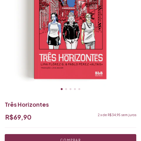
Três Horizontes
R$69,90
2
x de
R$34,95
sem juros