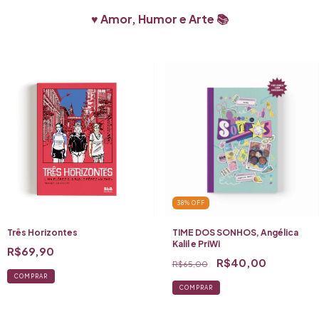
8/8 - Livraria Aigo
17h - Apresentação e sessão de autógrafos
♥️ Amor, Humor e Arte 📚
9/8 - FLIPEI - Festa Literária Pirata das Editoras Independentes
13h30 - Debate HQ e Jornalismo, com presença da autora Lina Flórez
15h - Apresentação e sessão de autógrafos
“A HQ Três Horizontes amplia nossa consciência no sentido de entender que
todas as mulheres latinas vivem sob as mesmas vicissitudes e violências patriarcais.
Entender este problema como coletivo nos aproxima e fortalece nossas lutas.”
Giovana Madalosso
“Ao retratar vulnerabilidades e formas de resistência, esta obra fala não apenas de
mulheres colombianas, mas de qualquer pessoa latino-americana que reconheça
na própria vida a experiência da luta diária. Uma narrativa que coloca histórias
periféricas no centro e acompanha quem insiste em construir horizontes mais
amplos para si e para os outros”
Carol Ito
38
%
OFF
FICHA TÉCNICA
Três Horizontes
Três Horizontes
TIME DOS SONHOS, Angélica
Autores: Lina Flórez (roteiro) e Pablo Pérez (arte) <Altais>
Kalil e PriWi
Tradução: Lívia Aguiar
R$69,90
Formato: 15,5 x 22 cm
R$40,00
R$65,00
80 páginas
4x4 cores
Brochura, capa flexível
Laminação fosca e orelha
Miolo em papel Pólen Bold 90g/m2