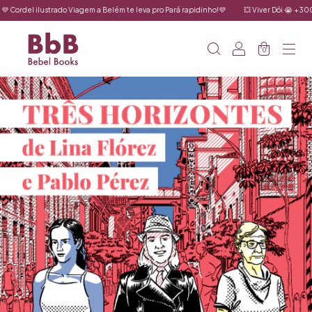
iagem a Belém te leva pro Pará rapidinho!💜
💥 Viver Dói 😭 +300 tirinhas de Fabiane 
0