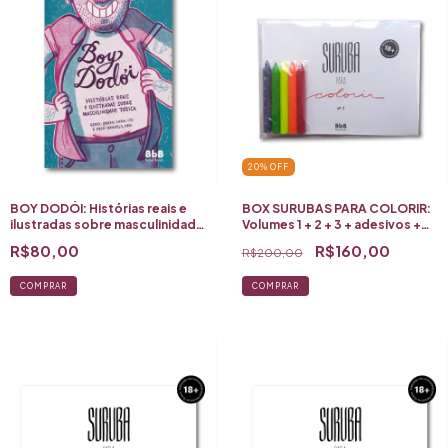
20
%
OFF
BOY DODÓI: Histórias reais e
BOX SURUBAS PARA COLORIR:
ilustradas sobre masculinidade
Volumes 1 + 2 + 3 + adesivos +
tóxica
giz de cera neon
R$80,00
R$160,00
R$200,00
COMPRAR