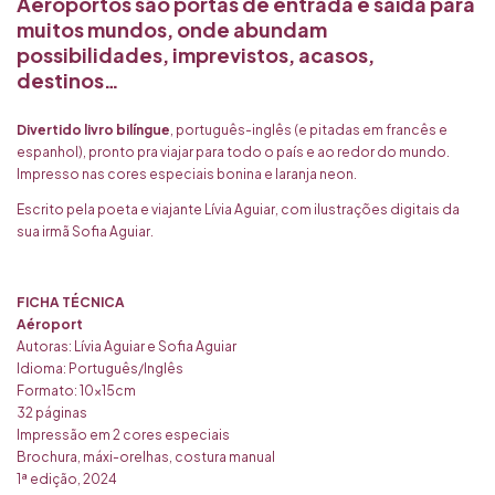
Aeroportos
são portas de entrada e saída para
muitos mundos, onde abundam
possibilidades, imprevistos, acasos,
destinos…
Divertido livro bilíngue
, português-inglês (e pitadas em francês e
espanhol), pronto pra viajar para todo o país e ao redor do mundo.
Impresso nas cores especiais bonina e laranja neon.
Escrito pela poeta e viajante Lívia Aguiar, com ilustrações digitais da
sua irmã Sofia Aguiar.
FICHA TÉCNICA
Aéroport
Autoras: Lívia Aguiar e Sofia Aguiar
Idioma: Português/Inglês
Formato: 10x15cm
32 páginas
Impressão em 2 cores especiais
Brochura, máxi-orelhas, costura manual
1ª edição, 2024