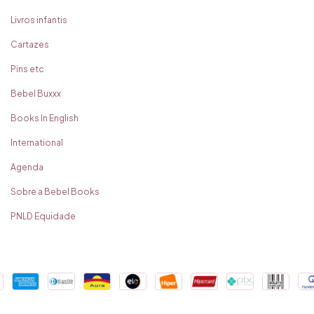
Livros infantis
Cartazes
Pins etc
Bebel Buxxx
Books In English
International
Agenda
Sobre a Bebel Books
PNLD Equidade