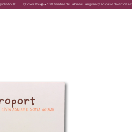
💜
💥 Viver Dói 😭 +300 tirinhas de Fabiane Langona 💥 ácidas e divertidas ☄️
🌍 ✨