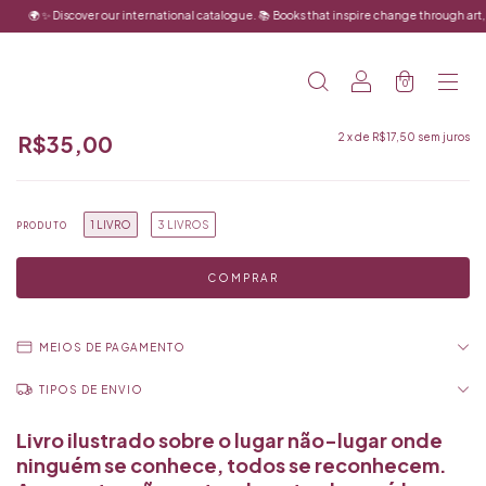
 Discover our international catalogue. 📚 Books that inspire change through art, humor and l
0
R$35,00
2
x de
R$17,50
sem juros
1 LIVRO
3 LIVROS
PRODUTO
MEIOS DE PAGAMENTO
Livro ilustrado sobre o lugar não-lugar onde
ninguém se conhece, todos se reconhecem.