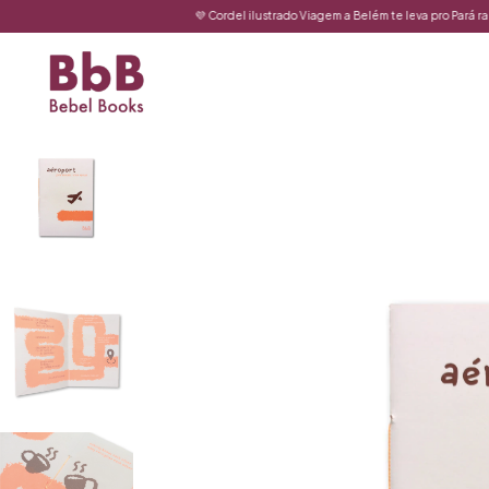
💜 Cordel ilustrado Viagem a Belém te leva pro Pará rapidinho!