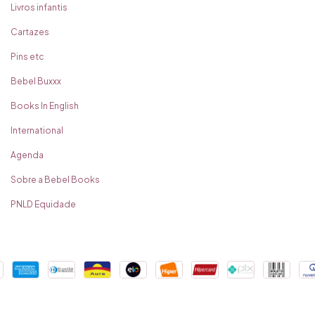
Livros infantis
Cartazes
Pins etc
Bebel Buxxx
Books In English
International
Agenda
Sobre a Bebel Books
PNLD Equidade