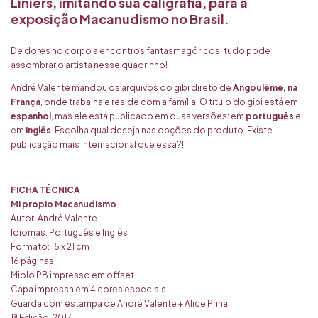
Liniers
, imitando sua caligrafia, para a
exposição Macanudismo no Brasil.
De dores no corpo a encontros fantasmagóricos, tudo pode
assombrar o artista nesse quadrinho!
André Valente mandou os arquivos do gibi direto de
Angoulême, na
França
, onde trabalha e reside com a família. O título do gibi está em
espanhol
, mas ele está publicado em duas versões: em
português
e
em
inglês
. Escolha qual deseja nas opções do produto. Existe
publicação mais internacional que essa?!
FICHA TÉCNICA
Mi propio Macanudismo
Autor: André Valente
Idiomas: Português e Inglês
Formato: 15 x 21 cm
16 páginas
Miolo PB impresso em offset
Capa impressa em 4 cores especiais
Guarda com estampa de André Valente + Alice Prina
1ª Edição, 2017