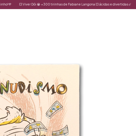
💥 Viver Dói 😭 +300 tirinhas de Fabiane Langona 💥 ácidas e divertidas ☄️
🌍 ✨ Dis