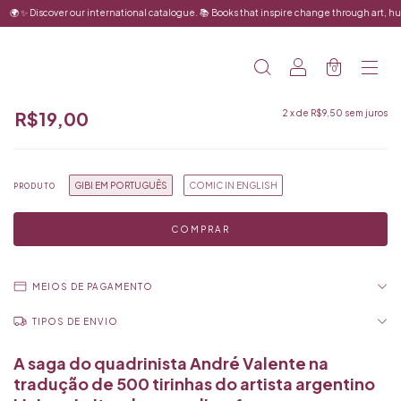
cover our international catalogue. 📚 Books that inspire change through art, humor and love
0
R$19,00
2
x de
R$9,50
sem juros
GIBI EM PORTUGUÊS
COMIC IN ENGLISH
PRODUTO
MEIOS DE PAGAMENTO
A saga do quadrinista André Valente na
tradução de 500 tirinhas do artista argentino