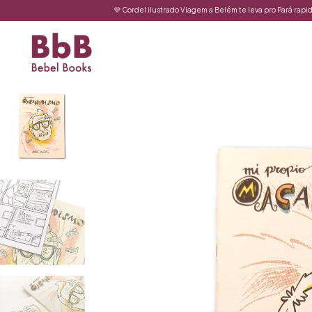
💜 Cordel ilustrado Viagem a Belém te leva pro Pará rapidinho!💜