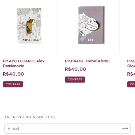
Pin APOTECÁRIO, Alex
Pin BRASIL, Bebel Abreu
Pin
Damianovic
Giov
R$40,00
R$40,00
R$
COMPRAR
COMPRAR
CO
ASSINE NOSSA NEWSLETTER