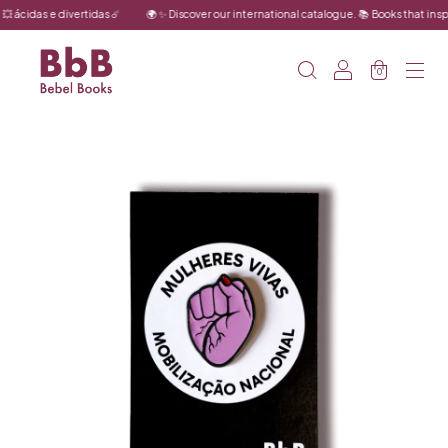
 ácidas e divertidas ☄️
🌍 ✨ Discover our international catalogue. 📚 Books that inspir
0